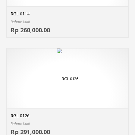
RGL 0114
Bahan: Kulit
Sel
Rp 260,000.00
MO
RGL 0126
Bahan: Kulit
Sel
Rp 291,000.00
MO