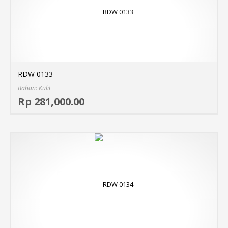
RDW 0133
Bahan: Kulit
Sel
Rp 281,000.00
MO