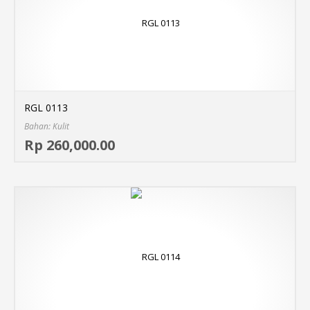
RGL 0113
Bahan: Kulit
Sel
Rp 260,000.00
MO