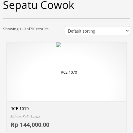
Sepatu Cowok
Showing 1–9 of 50 results
RCE 1070
Bahan: Kulit Suede
Sel
Rp 144,000.00
MO