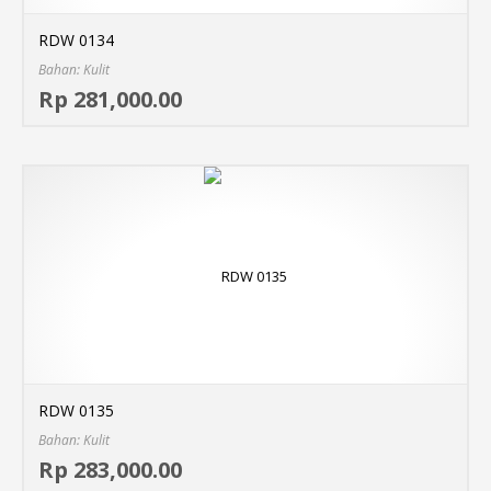
RDW 0134
Bahan: Kulit
Sel
Rp 281,000.00
MO
RDW 0135
Bahan: Kulit
Sel
Rp 283,000.00
MO