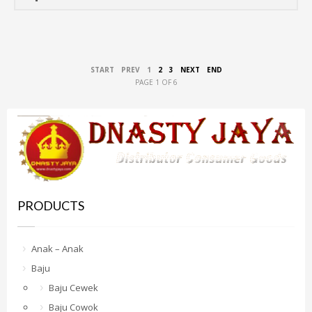
START
PREV
1
2
3
NEXT
END
PAGE 1 OF 6
PRODUCTS
Anak – Anak
Baju
Baju Cewek
Baju Cowok