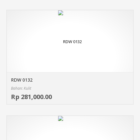
RDW 0132
Bahan: Kulit
Sel
Rp 281,000.00
MO