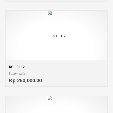
RGL 0112
Bahan: Kulit
Sel
Rp 260,000.00
MO