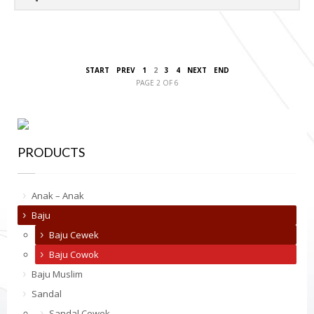
START
PREV
1
2
3
4
NEXT
END
PAGE 2 OF 6
PRODUCTS
Anak – Anak
Baju
Baju Cewek
Baju Cowok
Baju Muslim
Sandal
Sandal Cewek