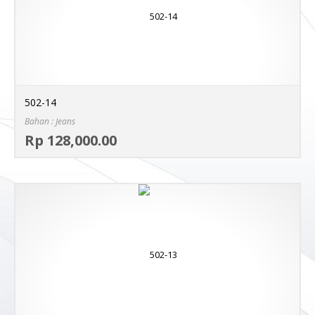
502-14
Bahan : Jeans
Sel
Rp 128,000.00
MO