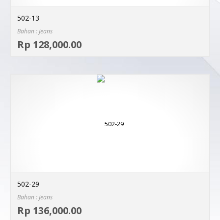
502-13
Bahan : Jeans
Sel
Rp 128,000.00
MO
502-29
Bahan : Jeans
Sel
Rp 136,000.00
MO