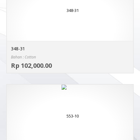
348-31
Bahan : Cotton
Sel
Rp 102,000.00
MO