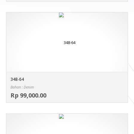
348-64
Bahan : Denim
Sel
Rp 99,000.00
MO