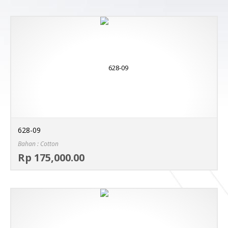
628-09
Bahan : Cotton
Sel
Rp 175,000.00
MO