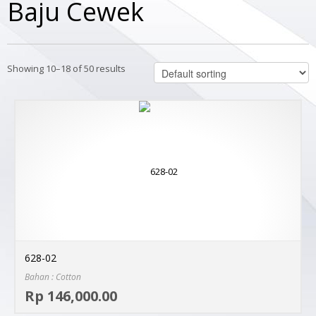
Baju Cewek
Showing 10–18 of 50 results
628-02
Bahan : Cotton
Sel
Rp 146,000.00
MO