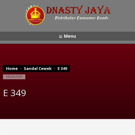
Menu
Home
Sandal Cewek
E 349
08/09/2026
E 349